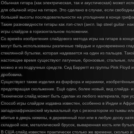
Обычная гитара (как электрическая, так и акустическая) может ис
для обычной игры на гитаре. Это сделано в случае, если свободн
большей высоты последовательности на утолщении в конце грифа
Такие разновидности гитары как лэп-стил (англ. lap steel guitar- 
игры слайдом в горизонтальном положении.
Со времён изобретения слайдового метода игры на гитаре в конце
могут быть использованы различные твёрдые и одновременно гла
стеклянной бутылки, которая надевается на один из пальцев. Тако
настоящее время существуют латунные, бронзовые, стальные, пла
можно и из подручных средств. Сид Барретт из группы Pink Floyd 
дробовика.
Существуют также изделия из фарфора и керамики, изобретённые 
предотвращая скольжение. Ещё один, более новый, вид слайда- и
Технически слайд может быть сделан из любого материала, при ус
Способ игры слайдом издавна известен, особенно в Индии и Афри
западноафриканский музыкальный лук с резонатором из тыквы или
вбитые в дверь хижины, в деревянный пол или в любую доску натя
складной нож, металлический брусок, вываренная кость или бутыл
В США слайд известен практически столько же времени, сколько и