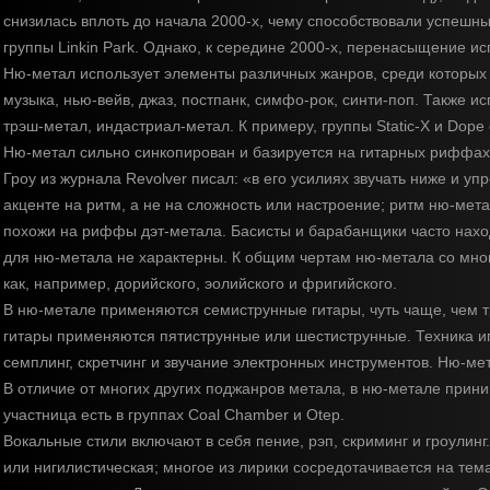
снизилась вплоть до начала 2000-х, чему способствовали успешные
группы Linkin Park. Однако, к середине 2000-х, перенасыщение и
Ню-метал использует элементы различных жанров, среди которых хи
музыка, нью-вейв, джаз, постпанк, симфо-рок, синти-поп. Также и
трэш-метал, индастриал-метал. К примеру, группы Static-X и Do
Ню-метал сильно синкопирован и базируется на гитарных риффах.
Гроу из журнала Revolver писал: «в его усилиях звучать ниже и у
акценте на ритм, а не на сложность или настроение; ритм ню-ме
похожи на риффы дэт-метала. Басисты и барабанщики часто находя
для ню-метала не характерны. К общим чертам ню-метала со мно
как, например, дорийского, эолийского и фригийского.
В ню-метале применяются семиструнные гитары, чуть чаще, чем т
гитары применяются пятиструнные или шестиструнные. Техника игр
семплинг, скретчинг и звучание электронных инструментов. Ню-мета
В отличие от многих других поджанров метала, в ню-метале прини
участница есть в группах Coal Chamber и Otep.
Вокальные стили включают в себя пение, рэп, скриминг и гроулин
или нигилистическая; многое из лирики сосредотачивается на тема