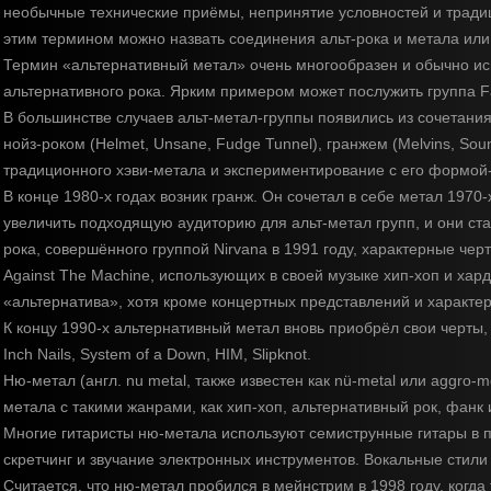
необычные технические приёмы, непринятие условностей и трад
этим термином можно назвать соединения альт-рока и метала или
Термин «альтернативный метал» очень многообразен и обычно исп
альтернативного рока. Ярким примером может послужить группа Fa
В большинстве случаев альт-метал-группы появились из сочетания мет
нойз-роком (Helmet, Unsane, Fudge Tunnel), гранжем (Melvins, Soun
традиционного хэви-метала и экспериментирование с его формо
В конце 1980-х годах возник гранж. Он сочетал в себе метал 1970-
увеличить подходящую аудиторию для альт-метал групп, и они ста
рока, совершённого группой Nirvana в 1991 году, характерные чер
Against The Machine, использующих в своей музыке хип-хоп и хар
«альтернатива», хотя кроме концертных представлений и характе
К концу 1990-х альтернативный метал вновь приобрёл свои черты, в 
Inch Nails, System of a Down, HIM, Slipknot.
Ню-метал (англ. nu metal, также известен как nü-metal или aggr
метала с такими жанрами, как хип-хоп, альтернативный рок, фанк
Многие гитаристы ню-метала используют семиструнные гитары в по
скретчинг и звучание электронных инструментов. Вокальные стили 
Считается, что ню-метал пробился в мейнстрим в 1998 году, когда