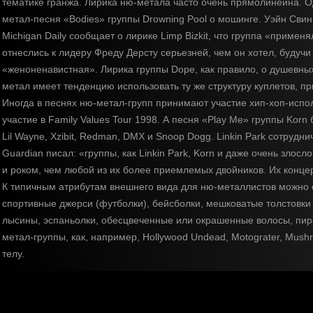
тематике гранжа. Лирика ню-метала часто очень прямолинейна. Од
метал-песня «Bodies» группы Drowning Pool о мошинге. Уэйн Свинн
Michigan Daily сообщает о лирике Limp Bizkit, что группа «примен
отнеслись к лидеру Фреду Дерсту серьезней, чем он хотел, будучи 
«женоненавистная». Лирика группы Dope, как правило, о душевных
метал имеет тенденцию использовать ту же структуру куплетов, пр
Иногда в песнях ню-метал-групп принимают участие хип-хоп-испол
участие в Family Values Tour 1998. А песня «Play Me» группы Kor
Lil Wayne, Xzibit, Redman, DMX и Snoop Dogg. Linkin Park сотрудн
Guardian писал: «группы, как Linkin Park, Korn и даже очень зло
и роком, чем любой из их более приемлемых двойников. Их конце
К типичным атрибутам внешнего вида для ню-металлистов можно
спортивные джерси (футболки), бейсболки, мешковатые толстовки
лысины, эспаньолки, обесцвеченные или окрашенные волосы, пирс
метал-группы, как, например, Hollywood Undead, Motograter, Mush
телу.