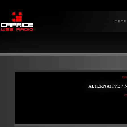
СЕТ
CH
ALTERNATIVE / 
O