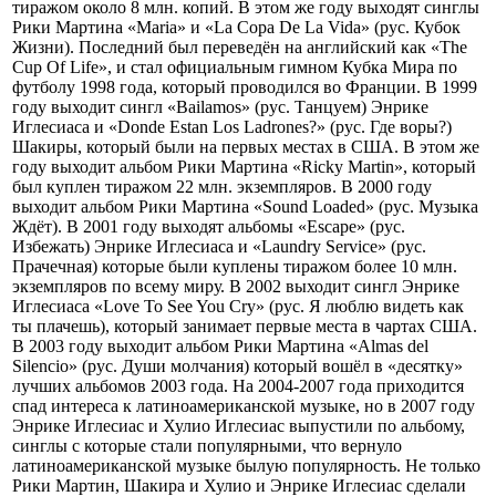
тиражом около 8 млн. копий. В этом же году выходят синглы
Рики Мартина «Maria» и «La Copa De La Vida» (рус. Кубок
Жизни). Последний был переведён на английский как «The
Cup Of Life», и стал официальным гимном Кубка Мира по
футболу 1998 года, который проводился во Франции. В 1999
году выходит сингл «Bailamos» (рус. Танцуем) Энрике
Иглесиаса и «Donde Estan Los Ladrones?» (рус. Где воры?)
Шакиры, который были на первых местах в США. В этом же
году выходит альбом Рики Мартина «Ricky Martin», который
был куплен тиражом 22 млн. экземпляров. В 2000 году
выходит альбом Рики Мартина «Sound Loaded» (рус. Музыка
Ждёт). В 2001 году выходят альбомы «Escape» (рус.
Избежать) Энрике Иглесиаса и «Laundry Service» (рус.
Прачечная) которые были куплены тиражом более 10 млн.
экземпляров по всему миру. В 2002 выходит сингл Энрике
Иглесиаса «Love To See You Cry» (рус. Я люблю видеть как
ты плачешь), который занимает первые места в чартах США.
В 2003 году выходит альбом Рики Мартина «Almas del
Silencio» (рус. Души молчания) который вошёл в «десятку»
лучших альбомов 2003 года. На 2004-2007 года приходится
спад интереса к латиноамериканской музыке, но в 2007 году
Энрике Иглесиас и Хулио Иглесиас выпустили по альбому,
синглы с которые стали популярными, что вернуло
латиноамериканской музыке былую популярность. Не только
Рики Мартин, Шакира и Хулио и Энрике Иглесиас сделали