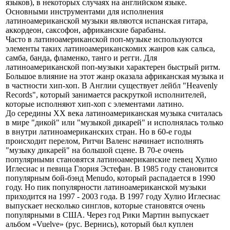
языков), в некоторых случаях на английском языке.
Основными инструментами для исполнения
латиноамериканской музыки являются испанская гитара,
аккордеон, саксофон, африканские барабаны.
Часто в латиноамериканской поп-музыке используются
элементы таких латиноамериканскомих жанров как сальса,
самба, банда, фламенко, танго и регги. Для
латиноамериканской поп-музыки характерен быстрый ритм.
Большое влияние на этот жанр оказала африканская музыка и
в частности хип-хоп. В Англии существует лейбл "Heavenly
Records", который занимается раскруткой исполнителей,
которые исполняют хип-хоп с элементами латино.
До середины ХХ века латиноамериканская музыка считалась
в мире "дикой" или "музыкой дикарей" и исполнялась только
в внутри латиноамериканских стран. Но в 60-е годы
происходит перелом, Ритчи Валенс начинает исполнять
"музыку дикарей" на большой сцене. В 70-е очень
популярными становятся латиноамериканские певец Хулио
Иглесиас и певица Глория Эстефан. В 1985 году становится
популярным бой-бэнд Menudo, который распадается в 1990
году. Но пик популярности латиноамериканской музыки
приходится на 1997 - 2003 года. В 1997 году Хулио Иглесиас
выпускает несколько синглов, которые становятся очень
популярными в США. Через год Рики Мартин выпускает
альбом «Vuelve» (рус. Вернись), который был куплен