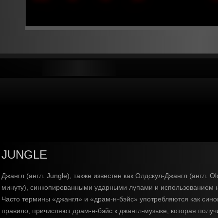
JUNGLE
Джангл (англ. Jungle), также известен как Олдскул-Джангл (англ. 
минуту), синкопированными ударными лупами и использованием ни
Часто термины «джангл» и «драм-н-бэйс» употребляются как синон
правило, причисляют драм-н-бэйс к джангл-музыке, которая получ