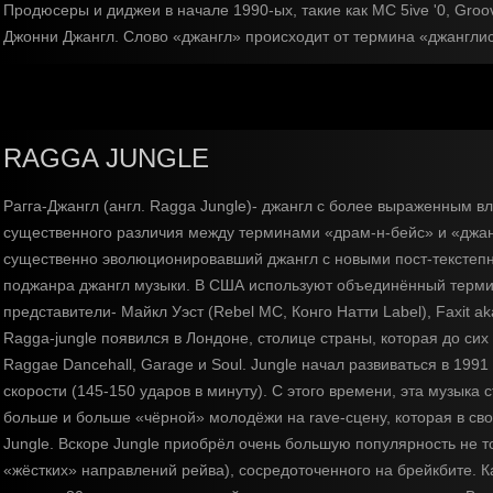
Продюсеры и диджеи в начале 1990-ых, такие как MC 5ive '0, Gro
Джонни Джангл. Слово «джангл» происходит от термина «джанглист
RAGGA JUNGLE
Рагга-Джангл (англ. Ragga Jungle)- джангл с более выраженным в
существенного различия между терминами «драм-н-бейс» и «джанг
существенно эволюционировавший джангл с новыми пост-текстепны
поджанра джангл музыки. В США используют объединённый термин
представители- Майкл Уэст (Rebel MC, Конго Натти Label), Faxit 
Ragga-jungle появился в Лондоне, столице страны, которая до си
Raggae Dancehall, Garage и Soul. Jungle начал развиваться в 1991
скорости (145-150 ударов в минуту). С этого времени, эта музыка
больше и больше «чёрной» молодёжи на rave-сцену, которая в сво
Jungle. Вскоре Jungle приобрёл очень большую популярность не т
«жёстких» направлений рейва), сосредоточенного на брейкбите. 