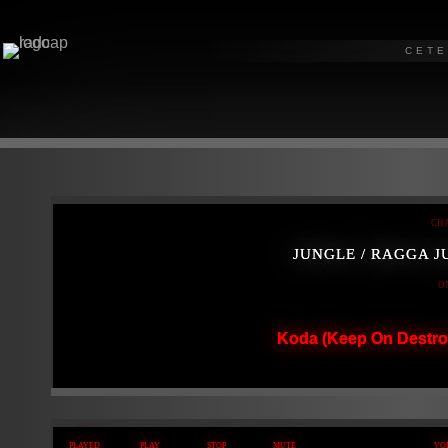
СЕТ
CH
JUNGLE / RAGGA 
O
Koda (Keep On Destro