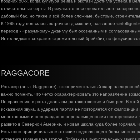
поздних 80-х, когда культура рейва и экстази достигла успеха в 
отличительные черты. В результате последовательного совершенс
дабовый бас, но также и всё более сложные, быстрые, стремител
К 1995 году появилось встречное движение, названное «intelligen
переход к «разумному» джанглу был осознанным и согласованным
Интеллиджент сохранял стремительный брейкбит, но фокусировалс
RAGGACORE
Раггакор (англ. Raggacore)- экспериментальный жанр электронной
важно помнить, что чётко охарактеризовать это направление возм
По сравнению с рагга джанглом раггакор жестче и быстрее. В это
искажения звука, а ударная партия не повторяется от композиции
монотонными и неоправданно перенасыщенными повторениями. Си
развито в Северной Америке, и новая школа куда более горячая, 
Есть одно принципиальное отличие подавляющего большинства рагг
аутентика звучания на второе. Добавки из индустриальных звуко