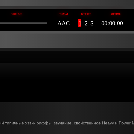
AAC
00:00:00
1
2
3
й типичные хэви- риффы, звучание, свойственное Heavy и Power Me