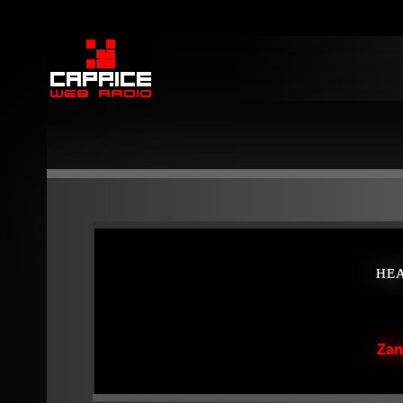
HE
Zan