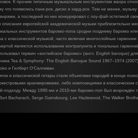
овок. К прочим типичным музыкальным инструментам жанра относя
му что появились панк-рок, диско и хард-рок. Тем не менее, музы
анрами, а последний из них конкурировал с лоу-фай-эстетикой сво
я описания европейской академической музыки приблизительно ме
ыкальных инструментов барокко-попа сродни позднему барокко или
ка с классической музыкой, часто включая многослойные гармонии
чертой является использование контрапункта и тональных гармони
ользовал термин «английское барокко» (англ. English baroque) д
ника Tea & Symphony: The English Baroque Sound 1967–1974 (2007
ies и Гилберт О'Салливан.
ипок и классической гитары стали объектами пародий в конце псих
оркестровыми аранжировками, либо композициями в классическом ст
-подходу. Между 1990-ми и 2010-ми барокко-поп был возрождён та
 Bacharach, Serge Gainsbourg, Lee Hazlewood, The Walker Brothers, 