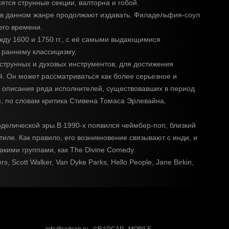
тся струнные секции, валторна и гобой.
ку в данном жанре продолжают издавать. Филадельфия-соул
его времени.
жду 1600 и 1750 гг., с её самыми выдающимися
 раннему классицизму.
 струнных и духовых инструментов, для достижения
й. Он может рассматриваться как более серьезное и
ля описания ряда исполнителей, существовавших в период
), по словам критика Стивена Томаса Эрлевайна,
оделической эры.В 1990-х появился чеймбер-поп, близкий
иле. Как правило, его возникновение связывают с инди, и
кими группами, как The Divine Comedy.
Scott Walker, Van Dyke Parks, Hello People, Jane Birkin,