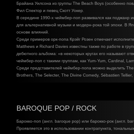
Брайана Уилсона из группы The Beach Boys (особенно пов
Фил Спектор и певец Скотт Уокер.
В середине 1990-х чеймбер-поп развивался как поджанр и
для альтернативной музыки и модерн-рока той эпохи. В Я
основе влияний.
Среди примеров орк-попа Крэйг Розен отмечает исполнителе
Matthews и Richard Davies известны также по работе в гр
дебютного альбома: «в некоторых кругах его называют отв
чеймбер-поп с такими группам, как Yum-Yum, Cardinal, La
Среди представителей чеймбер-попа можно выделить The Dece
Brothers, The Selecter, The Divine Comedy, Sébastien Tellie
BAROQUE POP / ROCK
Барокко-поп (англ. baroque pop) или барокко-рок (англ. b
Проявляется это в использовании контрапункта, тональны