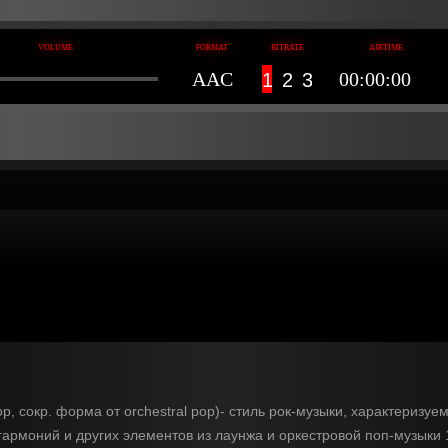
AAC
00:00:00
1
2
3
op, сокр. форма от orchestral pop)- стиль рок-музыки, характериз
армоний и других элементов из лаунжа и оркестровой поп-музыки 