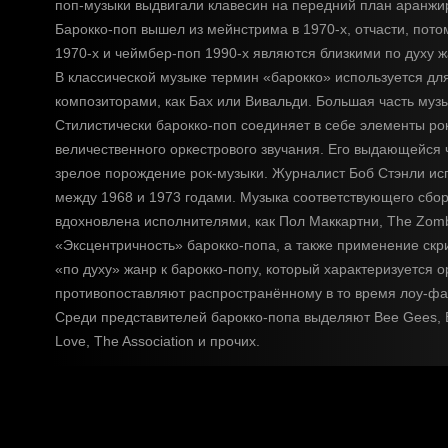
поп-музыки выдвигали клавесин на передний план аранжир
Барокко-поп вышел из мейнстрима в 1970-х, отчасти, пото
1970-х и чеймбер-поп 1990-х являются близкими по духу ж
В классической музыке термин «барокко» используется дл
композиторами, как Бах или Вивальди. Большая часть муз
Стилистически барокко-поп соединяет в себе элементы ро
величественного оркестрового звучания. Его выдающейся 
зрелое порождение рок-музыки. Журналист Боб Стэнли исп
между 1968 и 1973 годами. Музыка соответствующего сбор
вдохновлена исполнителями, как Пол Маккартни, The Zomb
«Эксцентричность» барокко-попа, а также применение скр
«по духу» жанр к барокко-попу, который характеризуется 
противопоставляют распространённому в то время лоу-фай
Среди представителей барокко-попа выделяют Bee Gees, Burt
Love, The Association и прочих.