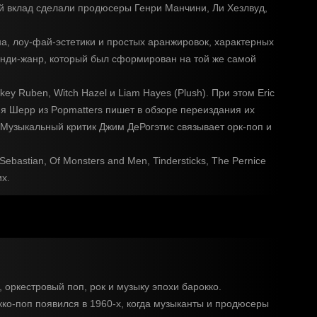
ой вклад сделали продюсеры Генри Манчини, Ли Хезлвуд,
а, лоу-фай-эстетики и простых аранжировок, характерных
инди-жанр, который был сформирован на той же самой
y Ruben, Witch Hazel и Liam Hayes (Plush). При этом Eric
рия Шерр из Popmatters пишет в обзоре переиздания их
 Музыкальный критик Джим ДеРогэтис связывает орк-поп и
bastian, Of Monsters and Men, Tindersticks, The Pernice
их.
, оркестровый поп, рок и музыку эпохи барокко.
ко-поп появился в 1960-х, когда музыканты и продюсеры