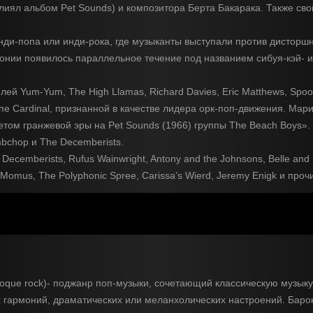
лиял альбом Pet Sounds) и композитора Берта Бакарака. Также св
нди-попа или инди-рока, где музыканты выступали против дисторшн
понии появилось параллельное течение под названием сибуя-кэй- 
й Yum-Yum, The High Llamas, Richard Davies, Eric Matthews, Spooke
уппе Cardinal, признанной в качестве лидера орк-поп-движения. Ма
етом гранжевой эры на Pet Sounds (1966) группы The Beach Boys».
mbchop и The Decemberists.
mberists, Rufus Wainwright, Antony and the Johnsons, Belle and Se
r, Momus, The Polyphonic Spree, Carissa’s Wierd, Jeremy Enigk и проч
aroque rock)- поджанр поп-музыки, сочетающий классическую музыку
х гармоний, драматических или меланхолических настроений. Барок